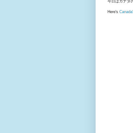
今日はカナダの
Here's
Canada'