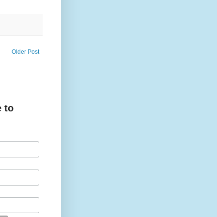
Older Post
 to