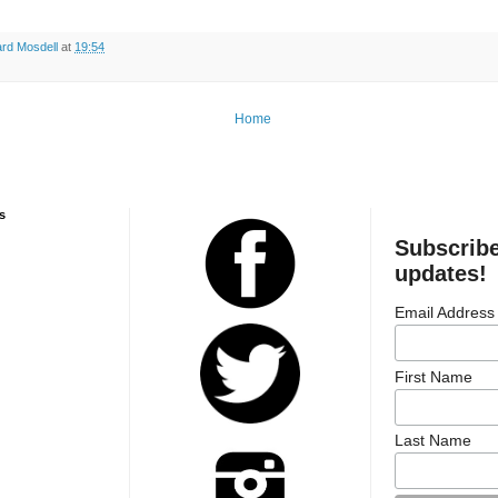
rd Mosdell
at
19:54
Home
s
Subscribe
updates!
Email Address
First Name
Last Name