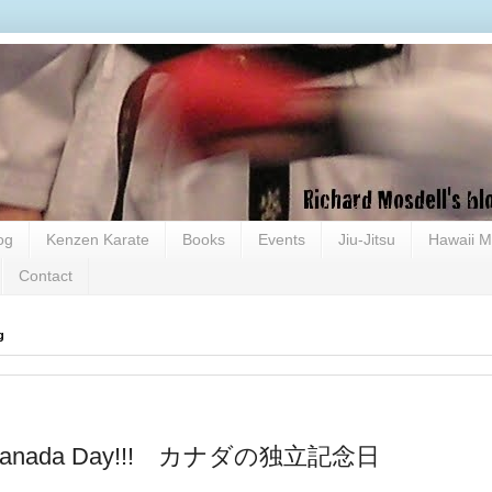
og
Kenzen Karate
Books
Events
Jiu-Jitsu
Hawaii M
Contact
g
 Canada Day!!! カナダの独立記念日