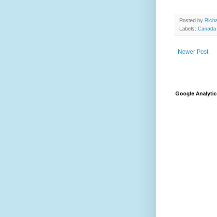
Posted by
Richa
Labels:
Canada
Newer Post
Google Analytic