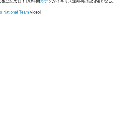
独立記念日！143年間
カナダ
がイギリス連邦初の自治領となる。
s National Team
video!