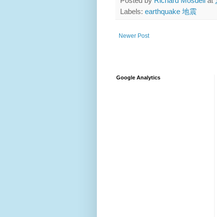
Posted by
Richard Mosdell
at
Labels:
earthquake 地震
Newer Post
Google Analytics